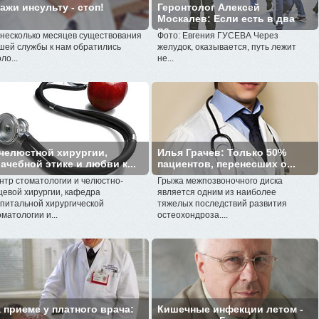
ажи инсульту - стоп!
Геронтолог Алексей
Москалев: Если есть в два
ра...
 несколько месяцев существования
Фото: Евгения ГУСЕВА Через
шей службы к нам обратились
желудок, оказывается, путь лежит
ло...
не...
челюстной хирургии,
Илья Грачев: Только 50%
ачебной этике и любви к...
пациентов, перенесших о...
нтр стоматологии и челюстно-
Грыжа межпозвоночного диска
цевой хирургии, кафедра
является одним из наиболее
спитальной хирургической
тяжелых последствий развития
оматологии и...
остеохондроза....
 приеме у платного врача:
Кишечные инфекции летом -