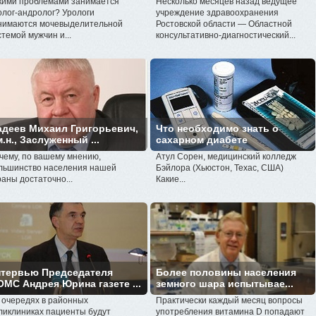
кими проблемами занимается
Несколько месяцев назад ведущее
олог-андролог? Урологи
учреждение здравоохранения
нимаются мочевыделительной
Ростовской области — Областной
стемой мужчин и...
консультативно-диагностический...
деев Михаил Григорьевич,
Что необходимо знать о
м.н., Заслуженный ...
сахарном диабете
чему, по вашему мнению,
Атул Сорен, медицинский колледж
льшинство населения нашей
Бэйлора (Хьюстон, Техас, США)
раны достаточно...
Какие...
тервью Председателя
Более половины населения
МС Андрея Юрина газете ...
земного шара испытывае...
 очередях в районных
Практически каждый месяц вопросы
ликлиниках пациенты будут
употребления витамина D попадают