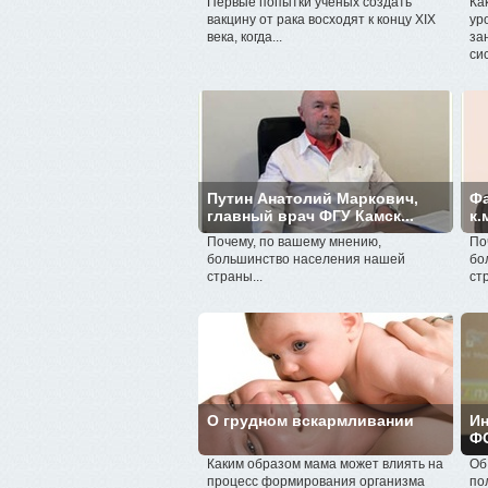
Первые попытки ученых создать
Ка
вакцину от рака восходят к концу XIX
ур
века, когда...
за
си
Путин Анатолий Маркович,
Фа
главный врач ФГУ Камск...
к.
Почему, по вашему мнению,
По
большинство населения нашей
бо
страны...
ст
О грудном вскармливании
Ин
ФО
Каким образом мама может влиять на
Об
процесс формирования организма
по