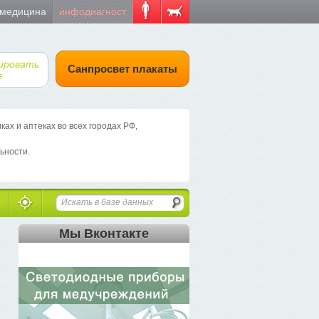
 медицина
инфодиагност
ировать
Санпросвет плакаты
е
х и аптеках во всех городах РФ,
ьности.
Мы Вконтакте