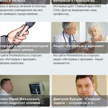
люсы и минусы
интервью с Главным вр...
юсы и минусы лечения в платных
Интервью даёт Главный врач GMS
дицинских учреждениях мы все
Clinic Доктор медицинских наук,
бе примерно представляем....
профессор...
тервью с администратором
Акция «Интервью с врачами»
дицинского центра ...
 сайте Promedicinu.ru стартует
На сайте Promedicinu.ru стартует
ция «Интервью с врачами».
акция «Интервью с врачами». Акция
дборка наиболее...
начинается...
ткин Юрий Михалович,
Дмитрий Бурцев: «Главная
олог-андролог клиники ...
задача – сохранить и п...