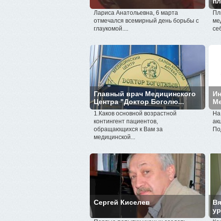
п
Лариса Анатольевна, 6 марта
Пл
отмечался всемирный день борьбы с
ме
глаукомой....
се
Главный врач Медицинского
Ин
Центра "Доктор Боголю...
Ме
1.Каков основной возрастной
На
контингент пациентов,
ак
обращающихся к Вам за
По
медицинской...
Сергей Киселев
Вя
ур