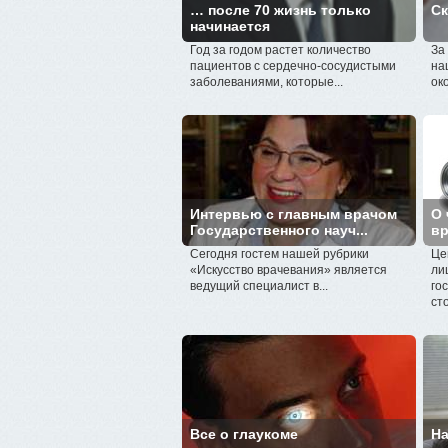
… после 70 жизнь только
Ск
начинается
Год за годом растет количество
За
пациентов с сердечно-сосудистыми
на
заболеваниями, которые...
око
Интервью с главным врачом
О 
Государственного науч...
вр
Сегодня гостем нашей рубрики
Це
«Искусство врачевания» является
ли
ведущий специалист в...
го
ст
Все о глаукоме
На