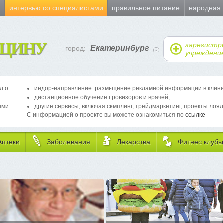
и
интервью со специалистами
правильное питание
народная
ЦИНУ
зарегистр
Екатеринбург
город:
учреждени
л о
индор-направление: размещение рекламной информации в клиника
дистанционное обучение провизоров и врачей,
ыми
другие сервисы, включая семплинг, трейдмаркетинг, проекты лоял
С информацией о проекте вы можете ознакомиться по
ссылке
Аптеки
Заболевания
Лекарства
Фитнес клубы