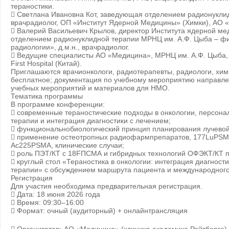
тераностики.
 Светлана Ивановна Кот, заведующая отделением радионукли
врачрадиолог, ОП «Институт Ядерной Медицины» (Химки), АО 
 Валерий Васильевич Крылов, директор Института ядерной м
отделением радионуклидной терапии МРНЦ им. А.Ф. Цыба – 
радиологии», д.м.н., врачрадиолог.
 Ведущие специалисты АО «Медицина», МРНЦ им. А.Ф. Цыба, Р
First Hospital (Китай).
Приглашаются врачионкологи, радиотерапевты, радиологи, хим
бесплатное; документация по учебному мероприятию направле
учебных мероприятий и материалов для НМО.
Тематика программы
В программе конференции:
 современные тераностические подходы в онкологии, персон
терапии и интеграция диагностики с лечением;
 функциональнобиологический принцип планирования лучевой
 применение остеотропных радиофармпрепаратов, 177LuPS
Ac225PSMA, клинические случаи;
 роль ПЭТ/КТ с 18FПСМА и гибридных технологий ОФЭКТ/КТ 
 круглый стол «Тераностика в онкологии: интеграция диагности
терапии» с обсуждением маршрута пациента и международного
Регистрация
Для участия необходима предварительная регистрация.
 Дата: 18 июня 2026 года
 Время: 09:30–16:00
 Формат: очный (аудиторный) + онлайнтрансляция