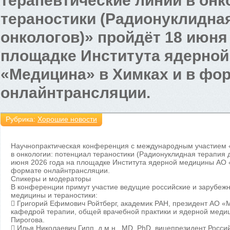
терапевтические линии в онк
тераностики (Радионуклидна
онкологов)» пройдёт 18 июня 
площадке Института ядерно
«Медицина» в Химках и в фо
онлайнтрансляции.
Рубрика:
Хорошие новости
Научнопрактическая конференция с международным участием 
в онкологии: потенциал тераностики (Радионуклидная терапия 
июня 2026 года на площадке Института ядерной медицины АО 
формате онлайнтрансляции.
Спикеры и модераторы
В конференции примут участие ведущие российские и зарубежн
медицины и тераностики:
 Григорий Ефимович Ройтберг, академик РАН, президент АО 
кафедрой терапии, общей врачебной практики и ядерной меди
Пирогова.
 Илья Николаевич Гипп, д.м.н., MD, PhD, вицепрезидент Росс