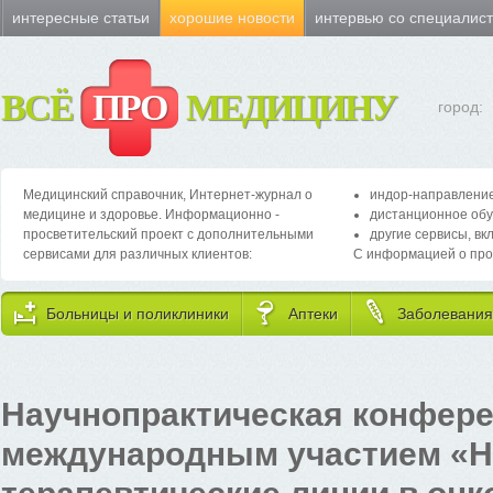
интересные статьи
хорошие новости
интервью со специалис
ВСЁ
ПРО
МЕДИЦИНУ
город:
Медицинский справочник, Интернет-журнал о
индор-направление
медицине и здоровье. Информационно -
дистанционное обу
просветительский проект с дополнительными
другие сервисы, вк
сервисами для различных клиентов:
С информацией о про
Больницы и поликлиники
Аптеки
Заболевания
Научнопрактическая конфере
международным участием «