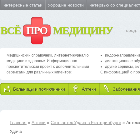
интересные статьи
хорошие новости
интервью со специалис
ВСЁ
ПРО
МЕДИЦИНУ
город:
Медицинский справочник, Интернет-журнал о
индор-направление
медицине и здоровье. Информационно -
дистанционное обу
просветительский проект с дополнительными
другие сервисы, вк
сервисами для различных клиентов:
С информацией о про
Больницы и поликлиники
Аптеки
Заболевания
Главная
»
Аптеки
»
Сеть аптек Удача в Екатеринбурге
» Аптек
Удача