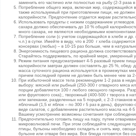
заменить его частично или полностью на рыбу (2-3 раза в
Потребление общего жира, включая жир, содержащийся в 
также используемый при приготовлении пищи, не должен
калорийности. Предпочтение отдается жирам растительн
Использовать продукты с низким содержанием углеводов.
сахара должно обеспечивать до 10 % общей калорийност
много сахара, не являются необходимыми компонентами
Потребление соли (с учетом содержащейся в хлебе и др. 
ч.л.) в сутки. Имейте в виду, что в 200 г хлеба содержится
консервах (любых) – в 10-15 раз больше, чем в натуральн
Энергоемкость пищевого рациона должна соответствовать
Старайтесь поддерживать, по крайней мере, умеренный у
Режим питания предусматривает 4-5 разовый прием пищ
калорийности завтрак должен составлять до 25 %, обед- 
масса суточного рациона используется в промежутках м
причем последний прием не должен быть менее чем за 2-
При избыточной массе тела рекомендуем 1-2 раза в неде
выбору: мясной или рыбный (250-300 г отварного мяса ил
порции добавляется 100 г любого овощного гарнира. Раз
или фруктового сока);, творожный (400-500 г творога в н
или запеканки, разделенных на 5 порций, с 2-3 стаканов 
яблочный (1,5 кг яблок – по 300 г 5 раз в день), фруктово
виде салатов, с добавлением растительного масла на 4-5 
Вашему усмотрению возможны сочетания при соблюдени
Предпочтительно готовить пищу на пару, путем отвариван
микроволновой печи. При этом соблюдайте следующие пр
птицы, бульоны необходимо охладить и снять жир, овощи
бульоне или отваре без жира. Все блюда готовятся без со