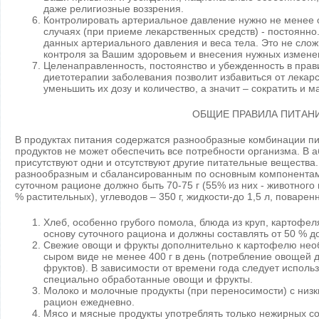
даже религиозные воззрения.
Контролировать артериальное давление нужно не менее о
случаях (при приеме лекарственных средств) - постоянно
данных артериального давления и веса тела. Это не сло
контроля за Вашим здоровьем и внесения нужных изменен
Целенаправленность, постоянство и убежденность в прав
диетотерапии заболевания позволит избавиться от лекар
уменьшить их дозу и количество, а значит – сократить и 
ОБЩИЕ ПРАВИЛА ПИТАН
В продуктах питания содержатся разнообразные комбинации пи
продуктов не может обеспечить все потребности организма. В
присутствуют одни и отсутствуют другие питательные веществ
разнообразным и сбалансированным по основным компонентам (
суточном рационе должно быть 70-75 г (55% из них - животного 
% растительных), углеводов – 350 г, жидкости-до 1,5 л, поваренно
Хлеб, особенно грубого помола, блюда из круп, картофе
основу суточного рациона и должны составлять от 50 % д
Свежие овощи и фрукты дополнительно к картофелю нео
сыром виде не менее 400 г в день (потребление овощей
фруктов). В зависимости от времени года следует исполь
специально обработанные овощи и фрукты.
Молоко и молочные продукты (при переносимости) с низ
рацион ежедневно.
Мясо и мясные продукты употреблять только нежирных с