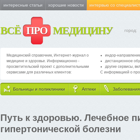
интересные статьи
хорошие новости
интервью со специалис
ВСЁ
ПРО
МЕДИЦИНУ
город:
Медицинский справочник, Интернет-журнал о
индор-направление
медицине и здоровье. Информационно -
дистанционное обу
просветительский проект с дополнительными
другие сервисы, вк
сервисами для различных клиентов:
С информацией о про
Больницы и поликлиники
Аптеки
Заболевания
Путь к здоровью. Лечебное п
гипертонической болезни