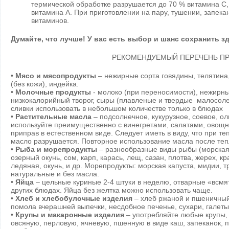
термической обработке разрушается до 70 % витамина С,
витамина А. При приготовлении на пару, тушении, запек
витаминов.
Думайте, что лучше! У вас есть выбор и шанс сохранить з
РЕКОМЕНДУЕМЫЙ ПЕРЕЧЕНЬ П
•
Мясо и мясопродукты
– нежирные сорта говядины, телятина,
(без кожи), индейка.
•
Молочные продукты
- молоко (при переносимости), нежирн
низкокалорийный творог, сыры (плавленые и твердые малосоле
сливки использовать в небольшом количестве только в блюдах
•
Растительные масла
– подсолнечное, кукурузное, соевое, ол
используйте преимущественно с винегретами, салатами, овощны
приправ в естественном виде. Следует иметь в виду, что при те
масло разрушается. Повторное использование масла после те
•
Рыба и морепродукты
– разнообразные виды рыбы (морская 
озерный окунь, сом, карп, карась, лещ, сазан, плотва, жерех, кр
ледяная, окунь, и др. Морепродукты: морская капуста, мидии, 
натуральные и без масла.
•
Яйца
– цельные куриные 2-4 штуки в неделю, отварные «всмят
других блюдах. Яйца без желтка можно использовать чаще.
•
Хлеб и хлебобулочные изделия
– хлеб ржаной и пшеничный
помола вчерашней выпечки, несдобное печенье, сухари, галеты
•
Крупы и макаронные изделия
– употребляйте любые крупы,
овсяную, перловую, ячневую, пшенную в виде каш, запеканок, 