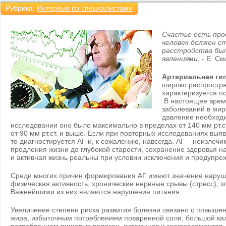
Рубрика:
Интервью со специалистами
Счастье есть про
человек должен с
расстройства был
явлениями. -
Е. См
Артериальная гип
широко распростра
характеризуется 
В настоящее время
заболеваний в мир
давление необходи
исследовании оно было максимально в пределах от 140 мм рт.
от 90 мм рт.ст. и выше. Если при повторных исследованиях выя
то диагностируется АГ и, к сожалению, навсегда. АГ – неизлеч
продления жизни до глубокой старости, сохранение здоровья н
и активная жизнь реальны при условии исключения и предупре
Среди многих причин формирования АГ имеют значение наруше
физическая активность, хронические нервные срывы (стресс), 
Важнейшими из них являются нарушения питания.
Увеличение степени риска развития болезни связано с повыш
жира, избыточным потреблением поваренной соли, большой к