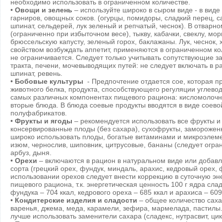
необходимо использовать в ограниченном количестве.
•
Овощи и зелень
– используйте широко в сыром виде - в виде
гарниров, овощных соков. (огурцы, помидоры, сладкий перец, са
шпинат, сельдерей, лук зеленый и репчатый, чеснок). В отварн
(ограниченно при избыточном весе), тыкву, кабачки, свеклу, мо
брюссельскую капусту, зеленый горох, баклажаны. Лук, чеснок, 
свойством возбуждать аппетит, применяются в ограниченном к
не ограничивается. Следует только учитывать сопутствующие 
тракта, печени, мочевыводящих путей: не следует включать в ра
шпинат, ревень.
•
Бобовые культуры
- Предпочтение отдается сое, которая п
животного белка, продукта, способствующего регуляции углевод
самых различных компонентах пищевого рациона: кисломолочны
вторые блюда. В блюда соевые продукты вводятся в виде соевой
полуфабрикатов.
•
Фрукты и ягоды
– рекомендуется использовать все фрукты и
консервированные плоды (без сахара), сухофрукты, замороже
широко использовать плоды, богатые витаминами и микроэлемен
изюм, чернослив, шиповник, цитрусовые, бананы (следует огран
арбуз, дыня.
•
Орехи
– включаются в рацион в натуральном виде или добав
сорта (грецкий орех, фундук, миндаль, арахис, кедровый орех, 
использовании орехов следует внести коррекцию в суточную эн
пищевого рациона, т.к. энергетическая ценность 100 г ядра сла
фундука – 704 ккал, кедрового ореха – 685 ккал и арахиса – 609
•
Кондитерские изделия и сладости
– общее количество сахар
варенья, джема, меда, карамели, зефира, мармелада, пастилы.
лучше использовать заменители сахара (сладекс, нутрасвит, цик