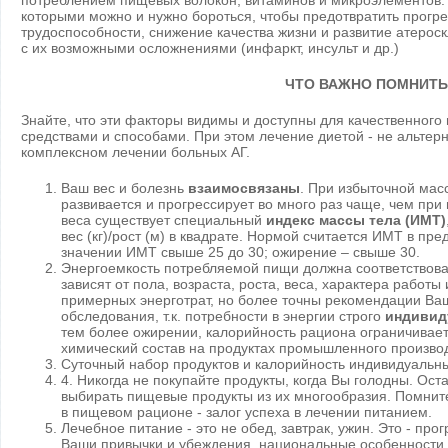
потреблением пищевых волокон, витаминов и микроэлементов. Э
которыми можно и нужно бороться, чтобы предотвратить прогр
трудоспособности, снижение качества жизни и развитие атерос
с их возможными осложнениями (инфаркт, инсульт и др.)
ЧТО ВАЖНО ПОМНИТЬ
Знайте, что эти факторы видимы и доступны для качественног
средствами и способами. При этом лечение диетой - не альтер
комплексном лечении больных АГ.
Ваш вес и болезнь
взаимосвязаны
. При избыточной мас
развивается и прогрессирует во много раз чаще, чем пр
веса существует специальный
индекс массы тела
(ИМТ)
вес (кг)/рост (м) в квадрате. Нормой считается ИМТ в пре
значении ИМТ свыше 25 до 30; ожирение – свыше 30.
Энергоемкость потребляемой пищи должна соответствова
зависят от пола, возраста, роста, веса, характера работ
примерных энерготрат, но более точны рекомендации Ва
обследования, т.к. потребности в энергии строго
индивид
тем более ожирении, калорийность рациона ограничивает
химический состав на продуктах промышленного производ
Суточный набор продуктов и калорийность индивидуальны
4. Никогда не покупайте продукты, когда Вы голодны. Ос
выбирать пищевые продукты из их многообразия. Помните
в пищевом рационе - залог успеха в лечении питанием.
Лечебное питание - это не обед, завтрак, ужин. Это - про
Ваши привычки и убеждения, национальные особенности,