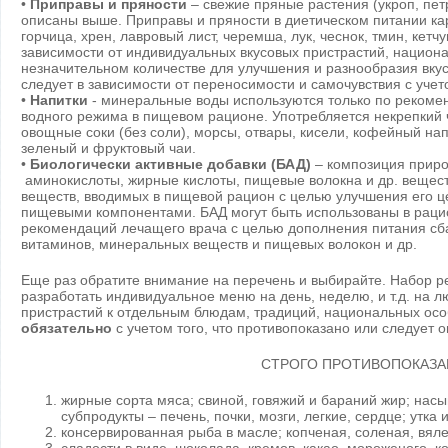
•
Приправы и пряности
– свежие пряные растения (укроп, пет
описаны выше. Приправы и пряности в диетическом питании ка
горчица, хрен, лавровый лист, черемша, лук, чеснок, тмин, кетчу
зависимости от индивидуальных вкусовых пристрастий, национ
незначительном количестве для улучшения и разнообразия вку
следует в зависимости от переносимости и самочувствия с уч
•
Напитки
- минеральные воды используются только по рекоме
водного режима в пищевом рационе. Употребляется некрепкий ч
овощные соки (без соли), морсы, отвары, кисели, кофейный на
зеленый и фруктовый чаи.
•
Биологически активные добавки (БАД)
– композиция прир
аминокислоты, жирные кислоты, пищевые волокна и др. вещест
веществ, вводимых в пищевой рацион с целью улучшения его 
пищевыми компонентами. БАД могут быть использованы в раци
рекомендаций лечащего врача с целью дополнения питания с
витаминов, минеральных веществ и пищевых волокон и др.
Еще раз обратите внимание на перечень и выбирайте. Набор 
разработать индивидуальное меню на день, неделю, и т.д. на л
пристрастий к отдельным блюдам, традиций, национальных осо
обязательно
с учетом того, что противопоказано или следует о
СТРОГО ПРОТИВОПОКАЗА
жирные сорта мяса; свиной, говяжий и бараний жир; на
субпродукты – печень, почки, мозги, легкие, сердце; утка и
консервированная рыба в масле; копченая, соленая, вяле